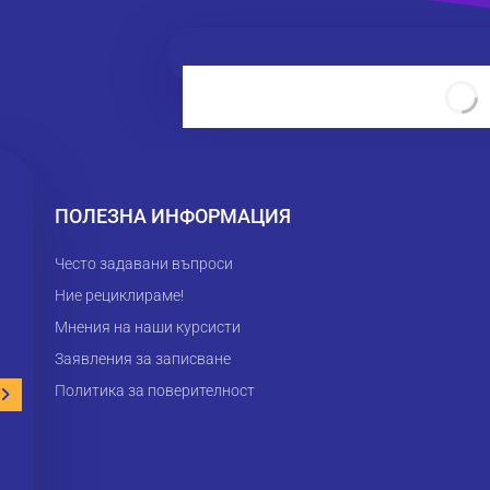
ПОЛЕЗНА ИНФОРМАЦИЯ
Често задавани въпроси
Ние рециклираме!
Прекрасно отношение към учащите с най-
the
страхотната учителка Симона Стоянова!!!
tea
Мнения на наши курсисти
You...
Заявления за записване
Прочетете цялото »
Политика за поверителност
Jivka Kiprina