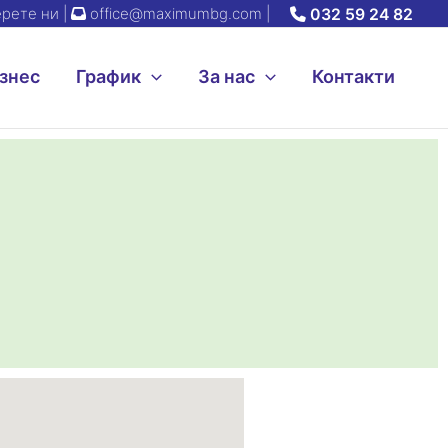
рете ни |
office@maximumbg.com
|
032 59 24 82
знес
График
За нас
Контакти