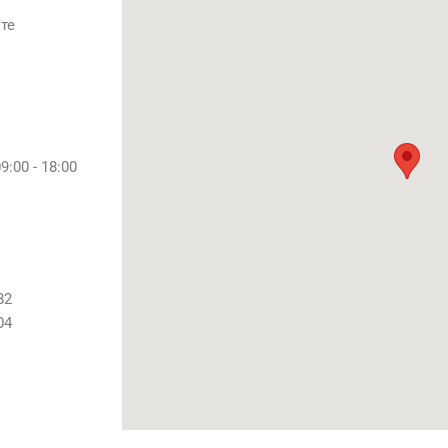
те
:00 - 18:00
82
04