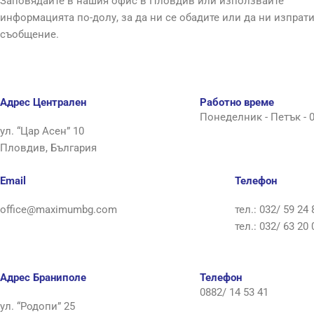
Заповядайте в нашия офис в Пловдив или използвайте
информацията по-долу, за да ни се обадите или да ни изпрати
съобщение.
Адрес Централен
Работно време
Понеделник - Петък - 09
ул. “Цар Асен” 10
Пловдив, България
Email
Телефон
office@maximumbg.com
тел.: 032/ 59 24 
тел.: 032/ 63 20 
Адрес Браниполе
Телефон
0882/ 14 53 41
ул. “Родопи” 25