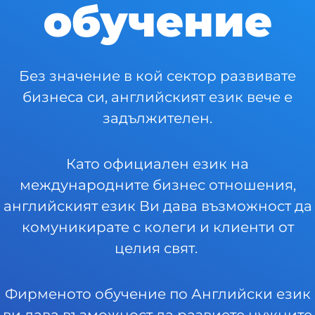
обучение
Без значение в кой сектор развивате
бизнеса си, английският език вече е
задължителен.
Като официален език на
международните бизнес отношения,
английският език Ви дава възможност да
комуникирате с колеги и клиенти от
целия свят.
Фирменото обучение по Английски език
ви дава възможност да развиете нужните