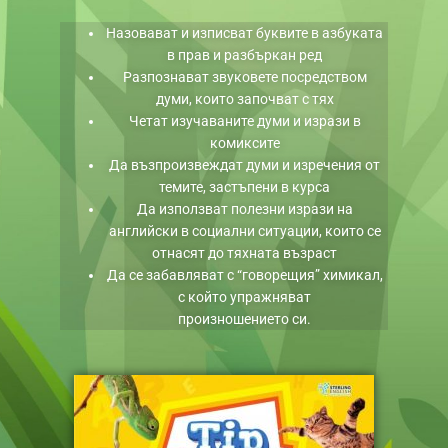
Назовават и изписват буквите в азбуката
в прав и разбъркан ред
Разпознават звуковете посредством
думи, които започват с тях
Четат изучаваните думи и изрази в
комиксите
Да възпроизвеждат думи и изречения от
темите, застъпени в курса
Да използват полезни изрази на
английски в социални ситуации, които се
отнасят до тяхната възраст
Да се забавляват с “говорещия” химикал,
с който упражняват
произношението си.