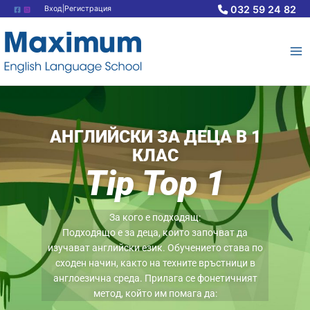
Skip
032 59 24 82
Вход|Регистрация
to
content
АНГЛИЙСКИ ЗА ДЕЦА В 1
КЛАС
Tip Top 1
За кого е подходящ:
Подходящо е за деца, които започват да
изучават английски език. Обучението става по
сходен начин, както на техните връстници в
англоезична среда. Прилага се фонетичният
метод, който им помага да: