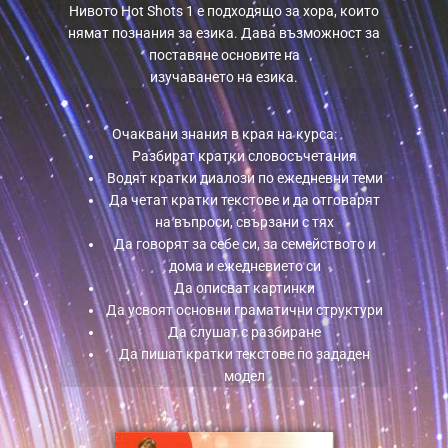
Нивото Hot Shots 1 е подходящо за хора, които
нямат познания за езика. Дава възможност за
поставяне основите на
изучаването на езика.
Очаквани знания в края на курса:
Разбират кратки словосъчетания
Водят кратки диалози по ежедневни теми
Да четат кратки текстове и да отговарят
на въпроси, свързани с тях
Да говорят за себе си, за семейството и
дома и ежедневието си
Да описват картинки
Да усвоят основни граматични структури
Да слушат с разбиране
Да пишат кратки текстове по зададен
модел