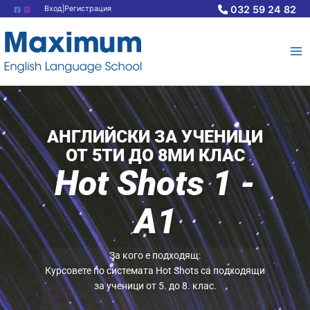
Skip
032 59 24 82
Вход|Регистрация
to
content
АНГЛИЙСКИ ЗА УЧЕНИЦИ
ОТ 5ТИ ДО 8МИ КЛАС
Hot Shots 1 -
A1
За кого е подходящ:
Курсовете по системата Hot Shots са подходящи
за ученици от 5. до 8. клас.