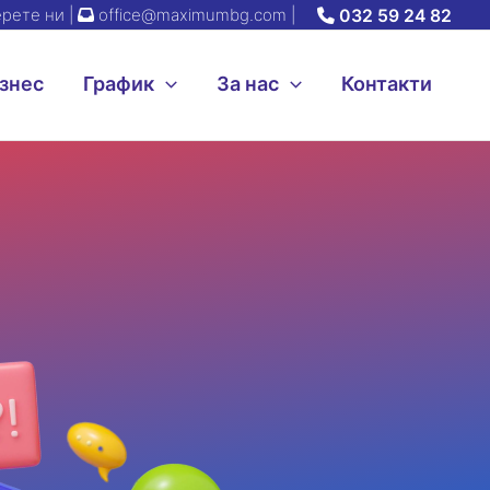
рете ни |
office@maximumbg.com
|
032 59 24 82
знес
График
За нас
Контакти