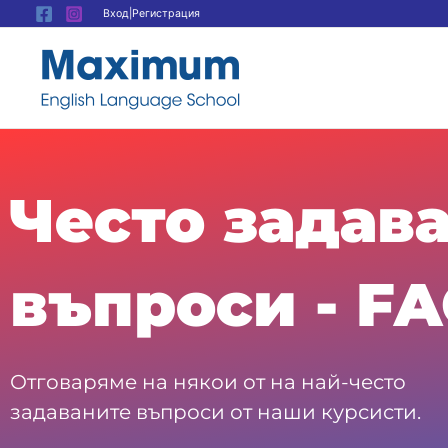
Skip
Вход|Регистрация
to
content
Често задав
въпроси - F
Отговаряме на някои от на най-често
задаваните въпроси от наши курсисти.