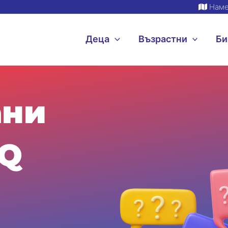
Наме
Деца
Възрастни
Би
ани
AQ