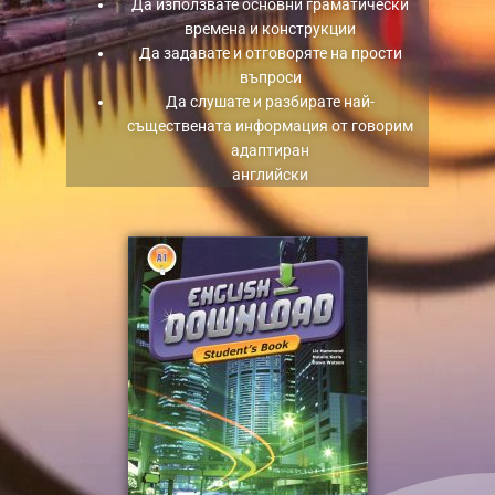
Да използвате основни граматически
времена и конструкции
Да задавате и отговоряте на прости
въпроси
Да слушате и разбирате най-
съществената информация от говорим
адаптиран
английски