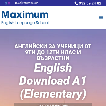
Skip
032 59 24 82
Вход|Регистрация
to
content
АНГЛИЙСКИ ЗА УЧЕНИЦИ ОТ
9ТИ ДО 12ТИ КЛАС И
ВЪЗРАСТНИ
English
Download A1
(Elementary)
За кого е подходящ: