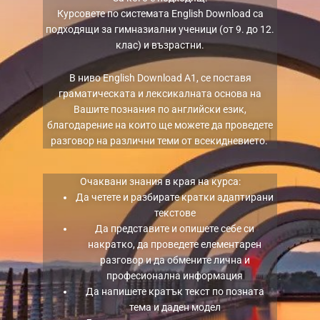
Курсовете по системата English Download са
подходящи за гимназиални ученици (от 9. до 12.
клас) и възрастни.
В ниво English Download A1, се поставя
граматическата и лексикалната основа на
Вашите познания по английски език,
благодарение на които ще можете да проведете
разговор на различни теми от всекидневието.
Очаквани знания в края на курса:
Да четете и разбирате кратки адаптирани
текстове
Да представите и опишете себе си
накратко, да проведете елементарен
разговор и да обмените лична и
професионална информация
Да напишете кратък текст по позната
тема и даден модел