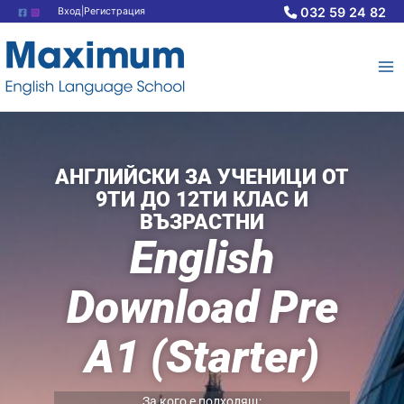
Skip
032 59 24 82
Вход|Регистрация
to
content
АНГЛИЙСКИ ЗА УЧЕНИЦИ ОТ
9ТИ ДО 12ТИ КЛАС И
ВЪЗРАСТНИ
English
Download Pre
A1 (Starter)
За кого е подходящ: