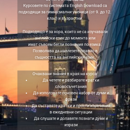
Курсовете по системата English Download са
подходящи за гимназиални ученици (от 9. до 12.
клас) и възрастни.
Подходящо е за хора, които не са изучавали
английски език до момента или
имат съвсем бегли познания по езика.
Позволява да навлезете плавно в
същността на английския език.
Очаквани знания в края на курса:
Да четете и разбирате кратки
словосъчетания
Да използвате основен набор от думи и
фрази
Да съставяте кратки и прости изречения
в ежедневни ситуации
Да слушате и долавяте познати думи и
изрази