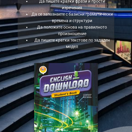
Да пишете кратки фрази и прости
изречения
Да се запознаете с базисни граматически
времена и структури
Да положите основа на правилното
произношение
Да пишете кратки текстове по зададен
модел